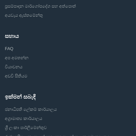
ප්‍රසම්පාදන මාර්ගෝපදේශ සහ අත්පොත්
අයවැය ඇස්තමේන්තු
සහාය
FAQ
අප අමතන්න
වියාචනය
අඩවි සිතියම
ඉක්මන් සබැඳි
ජනාධිපති ලේකම් කාර්යාලය
අග්‍රාමාත්‍ය කාර්යාලය
ශ්‍රී ලංකා පාර්ලිමේන්තුව