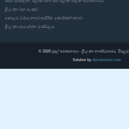
රාජ්‍ය පරිපාලන, පළාත් සභා සහ පළාත් පාලන අමාත්‍යාංශය
ශ්‍රී ලංකා මහ බැංකුව
කොළඹ වරාය නගර ආර්ථික කොමිෂන් සභාව
ශ්‍රී ලංකා ආයෝජන මණ්ඩලය
© 2020.
මුදල් අමාත්‍යාංශය - ශ්‍රී ලංකා භාණ්ඩාගාරය. සියලු
Solution by
elysiancrest.com