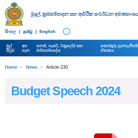
මුදල්, ක්‍රමසම්පාදන සහ ආර්ථික සංවර්ධන අමාත්‍යාංශ
සිංහ​ල
|
தமிழ்
|
English
මුල්
අප
පනත්, ගැසට්, චක්‍රලේඛ සහ
තොරතුරු දැනගැනීමේ අ
පිටුව
ගැන
මාර්ගෝපදේශ
ඒකකය
Home
News
Article-230
Budget Speech 2024