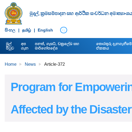
මුදල්, ක්‍රමසම්පාදන සහ ආර්ථික සංවර්ධන අමාත්‍යාංශ
සිංහ​ල
|
தமிழ்
|
English
මුල්
අප
පනත්, ගැසට්, චක්‍රලේඛ සහ
තොරතුරු දැනගැනීමේ අ
පිටුව
ගැන
මාර්ගෝපදේශ
ඒකකය
Home
News
Article-372
Program for Empowerin
Affected by the Disaster