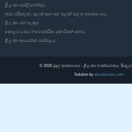
ශ්‍රී ලංකා පාර්ලිමේන්තුව
රාජ්‍ය පරිපාලන, පළාත් සභා සහ පළාත් පාලන අමාත්‍යාංශය
ශ්‍රී ලංකා මහ බැංකුව
කොළඹ වරාය නගර ආර්ථික කොමිෂන් සභාව
ශ්‍රී ලංකා ආයෝජන මණ්ඩලය
© 2020.
මුදල් අමාත්‍යාංශය - ශ්‍රී ලංකා භාණ්ඩාගාරය. සියලු
Solution by
elysiancrest.com