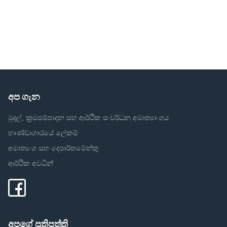
අප ගැන
මුදල්, ක්‍රමසම්පාදන සහ ආර්ථික සංවර්ධන අමාත්‍යාංශය
භාණ්ඩාගාරයේ ලේකම්
අමාත්‍යංශ සහ දෙපාර්තමේන්තු
ආර්ථික අවධීන්
අපගේ ප්‍රතිපත්ති