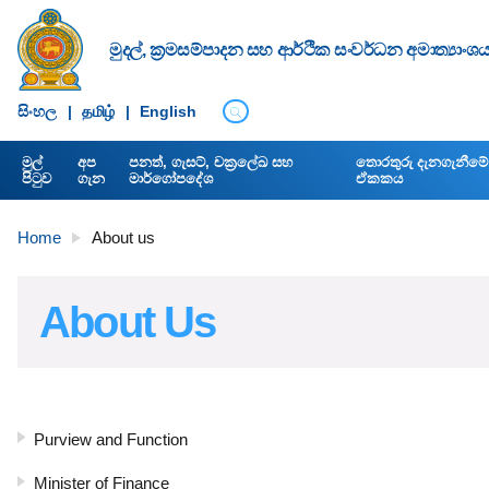
මුදල්, ක්‍රමසම්පාදන සහ ආර්ථික සංවර්ධන අමාත්‍යාංශ
සිංහ​ල
|
தமிழ்
|
English
මුල්
අප
පනත්, ගැසට්, චක්‍රලේඛ සහ
තොරතුරු දැනගැනීමේ අ
පිටුව
ගැන
මාර්ගෝපදේශ
ඒකකය
Home
About us
About Us
Purview and Function
Minister of Finance