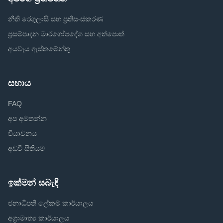
නීති රෙගුලාසි සහ ප්‍රතිසංස්කරණ
ප්‍රසම්පාදන මාර්ගෝපදේශ සහ අත්පොත්
අයවැය ඇස්තමේන්තු
සහාය
FAQ
අප අමතන්න
වියාචනය
අඩවි සිතියම
ඉක්මන් සබැඳි
ජනාධිපති ලේකම් කාර්යාලය
අග්‍රාමාත්‍ය කාර්යාලය