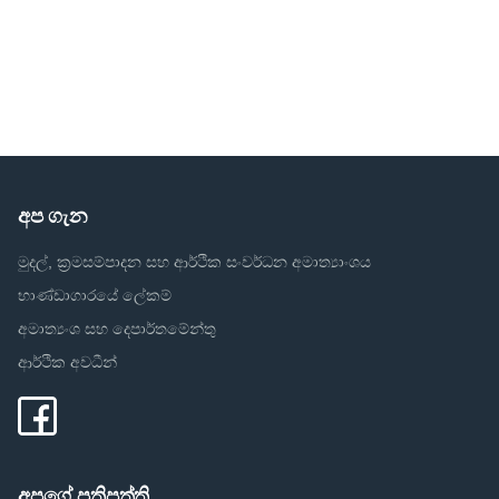
අප ගැන
මුදල්, ක්‍රමසම්පාදන සහ ආර්ථික සංවර්ධන අමාත්‍යාංශය
භාණ්ඩාගාරයේ ලේකම්
අමාත්‍යංශ සහ දෙපාර්තමේන්තු
ආර්ථික අවධීන්
අපගේ ප්‍රතිපත්ති