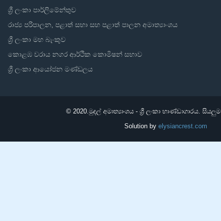
ශ්‍රී ලංකා පාර්ලිමේන්තුව
රාජ්‍ය පරිපාලන, පළාත් සභා සහ පළාත් පාලන අමාත්‍යාංශය
ශ්‍රී ලංකා මහ බැංකුව
කොළඹ වරාය නගර ආර්ථික කොමිෂන් සභාව
ශ්‍රී ලංකා ආයෝජන මණ්ඩලය
© 2020.
මුදල් අමාත්‍යාංශය - ශ්‍රී ලංකා භාණ්ඩාගාරය. සියලු
Solution by
elysiancrest.com