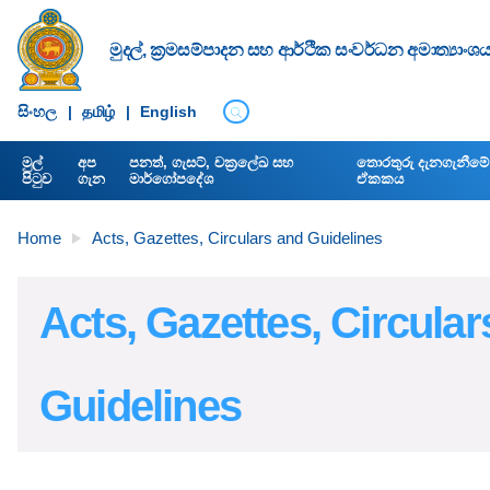
මුදල්, ක්‍රමසම්පාදන සහ ආර්ථික සංවර්ධන අමාත්‍යාංශ
සිංහ​ල
|
தமிழ்
|
English
මුල්
අප
පනත්, ගැසට්, චක්‍රලේඛ සහ
තොරතුරු දැනගැනීමේ අ
පිටුව
ගැන
මාර්ගෝපදේශ
ඒකකය
Home
Acts, Gazettes, Circulars and Guidelines
Acts, Gazettes, Circular
Guidelines