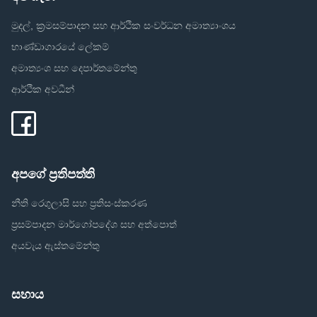
මුදල්, ක්‍රමසම්පාදන සහ ආර්ථික සංවර්ධන අමාත්‍යාංශය
භාණ්ඩාගාරයේ ලේකම්
අමාත්‍යංශ සහ දෙපාර්තමේන්තු
ආර්ථික අවධීන්
අපගේ ප්‍රතිපත්ති
නීති රෙගුලාසි සහ ප්‍රතිසංස්කරණ
ප්‍රසම්පාදන මාර්ගෝපදේශ සහ අත්පොත්
අයවැය ඇස්තමේන්තු
සහාය