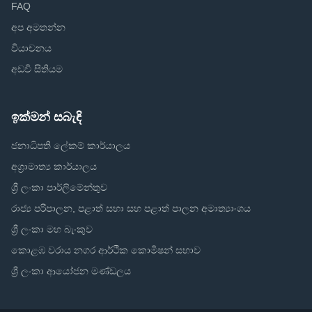
FAQ
අප අමතන්න
වියාචනය
අඩවි සිතියම
ඉක්මන් සබැඳි
ජනාධිපති ලේකම් කාර්යාලය
අග්‍රාමාත්‍ය කාර්යාලය
ශ්‍රී ලංකා පාර්ලිමේන්තුව
රාජ්‍ය පරිපාලන, පළාත් සභා සහ පළාත් පාලන අමාත්‍යාංශය
ශ්‍රී ලංකා මහ බැංකුව
කොළඹ වරාය නගර ආර්ථික කොමිෂන් සභාව
ශ්‍රී ලංකා ආයෝජන මණ්ඩලය