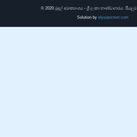
© 2020.
මුදල් අමාත්‍යාංශය - ශ්‍රී ලංකා භාණ්ඩාගාරය. සියලු
Solution by
elysiancrest.com