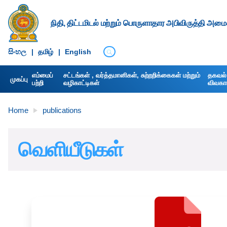
நிதி, திட்டமிடல் மற்றும் பொருளாதார அபிவிருத்தி அமைச
සිංහ​ල
|
தமிழ்
|
English
எம்மைப்
சட்டங்கள் , வர்த்தமானிகள், சுற்றறிக்கைகள் மற்றும்
தகவல் 
முகப்பு
பற்றி
வழிகாட்டிகள்
விவகார 
Home
publications
வெளியீடுகள்