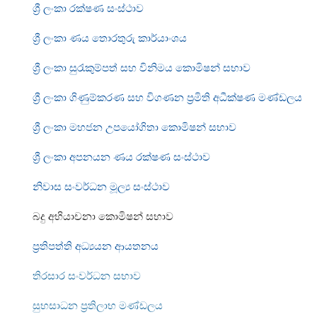
ශ්‍රී ලංකා රක්ෂණ සංස්ථාව
ශ්‍රී ලංකා ණය තොරතුරු කාර්යාංශය
ශ්‍රී ලංකා සුරැකුම්පත් සහ විනිමය කොමිෂන් සභාව
ශ්‍රී ලංකා ගිණුම්කරණ සහ විගණන ප්‍රමිති අධීක්ෂණ මණ්ඩලය
ශ්‍රී ලංකා මහජන උපයෝගිතා කොමිෂන් සභාව
ශ්‍රී ලංකා අපනයන ණය රක්ෂණ සංස්ථාව
නිවාස සංවර්ධන මූල්‍ය සංස්ථාව
බදු අභියාචනා කොමිෂන් සභාව
ප්‍රතිපත්ති අධ්‍යයන ආයතනය
තිරසාර සංවර්ධන සභාව
සුභසාධන ප්‍රතිලාභ මණ්ඩලය