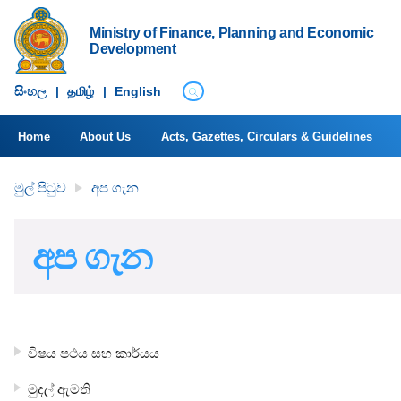
Ministry of Finance, Planning and Economic
Development
සිංහ​ල
|
தமிழ்
|
English
Home
About Us
Acts, Gazettes, Circulars & Guidelines
මුල් පිටුව
අප ගැන
අප ගැන
විෂය පථය සහ කාර්යය
මුදල් ඇමති