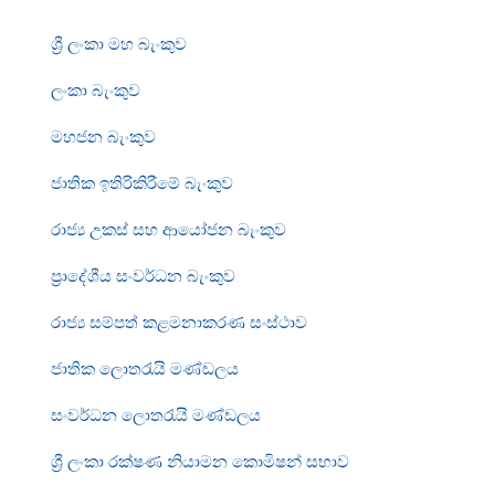
ශ්‍රී ලංකා මහ බැංකුව
ලංකා බැංකුව
මහජන බැංකුව
ජාතික ඉතිරිකිරීමේ බැංකුව
රාජ්‍ය උකස් සහ ආයෝජන බැංකුව
ප්‍රාදේශීය සංවර්ධන බැංකුව
රාජ්‍ය සම්පත් කළමනාකරණ සංස්ථාව
ජාතික ලොතරැයි මණ්ඩලය
සංවර්ධන ලොතරැයි මණ්ඩලය
ශ්‍රී ලංකා රක්ෂණ නියාමන කොමිෂන් සභාව