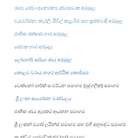
රාජ්‍ය සේවා අන්‍යෝන්‍ය අර්ථසාධක අරමුදල
වැඩවර්ජන, කැරලි, සිවිල් කැළඹීම් සහ ත්‍රස්තවාදී අරමුදල
ජාතික රක්ෂණ භාර අරමුදල
සේවක භාර අරමුදල
ලෝහෝර් ආර්යා ණය අරමුදල
කොළඹ වරාය නගර ආර්ථික කොමිසම
ටෙක්නෝ පාර්ක් සංවර්ධන සමාගම (පුද්ගලික) සමාගම
ශ්‍රී ලංකා ආයෝජන මණ්ඩලය
ජාතික ණය ඇපකර ආයතන සමාගම
ශ්‍රී ලංකන් එයාර් ලයින්ස් සමාගම සහ එහි අනුබද්ධ සමාගම්
කැන්විල් හෝල්ඩින්ග්ස් (පුද්) සමාගම