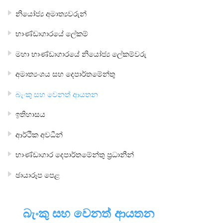
නියෝජ්‍ය අමාත්‍යවරුන්
භාණ්ඩාගාරයේ ලේකම්
මහා භාණ්ඩාගාරයේ නියෝජ්‍ය ලේකම්වරු
අමාත්‍යංශය සහ දෙපාර්තමේන්තු
බැංකු සහ වෙනත් ආයතන
ඉතිහාසය
ආර්ථික අවධීන්
භාණ්ඩාගාර දෙපාර්තමේන්තු ප්‍රධානීන්
ඡායාරූප පෙළ
බැංකු සහ වෙනත් ආයතන