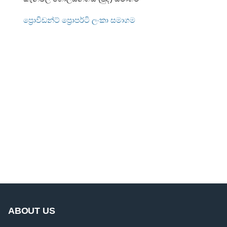
ප්‍රොවිඩන්ට් ප්‍රොපර්ටි ලංකා සමාගම
ABOUT US