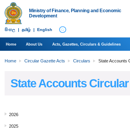
Ministry of Finance, Planning and Economic
Development
සිංහ​ල
|
தமிழ்
|
English
Home
About Us
Acts, Gazettes, Circulars & Guidelines
Home
Circular Gazette Acts
Circulars
State Accounts C
State Accounts Circular
2026
2025