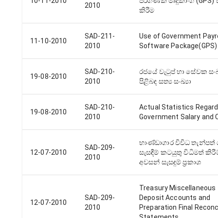
10-11-2010
පරිගණක මෘදුකාංග (GPS) 
2010
කිරීම
SAD-211-
Use of Government Payro
11-10-2010
2010
Software Package(GPS)
SAD-210-
රජයේ වැටුප් හා සේවක සංඛ්
19-08-2010
2010
පිළිබඳ සත්‍ය සංඛ්‍යා
SAD-210-
Actual Statistics Regard
19-08-2010
2010
Government Salary and 
භාණ්ඩාගාර විවිධ තැන්පත් 
SAD-209-
12-07-2010
සැසඳීම් කටයුතු විධිමත් කිරී
2010
අවසන් සැසඳුම් ප්‍රකාශ
Treasury Miscellaneous
SAD-209-
Deposit Accounts and
12-07-2010
2010
Preparation Final Reconci
Statements