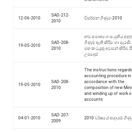
SAD-212-
12-06-2010
විසර්ජන ගිණුම-2010
2010
නව අමාත්‍යංශ සංයුතිය අන
SAD-208-
ගිණුම් ඇති කිරීම හා පැරණි 
19-05-2010
2010
මත කටයුතු අවසන් කිරීම ප
උපදෙස්
The instructions regardi
accounting procedure in
SAD-208-
accordance with the
19-05-2010
2010
composition of new Mini
and winding up of work o
accounts
SAD-207-
04-01-2010
2010 වර්ෂයේ ආදායම් ගිණ
2009