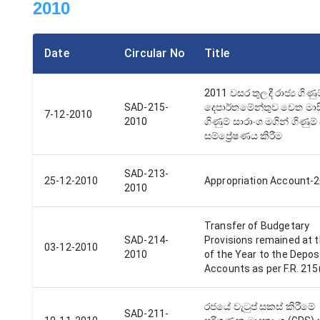
2010
Date
Circular No
Title
2011 වසර තුලදී රාජ්‍ය ගිණුම
SAD-215-
දෙපාර්තමේන්තුව වෙත මා
7-12-2010
2010
ගිණුම් සාරාංශ මගින් ගිණුම්
සම්ප්‍රේෂණය කිරීම
SAD-213-
25-12-2010
Appropriation Account-
2010
Transfer of Budgetary
SAD-214-
Provisions remained at 
03-12-2010
2010
of the Year to the Depos
Accounts as per F.R. 215
රජයේ වැටුප් සකස් කිරීමේ
SAD-211-