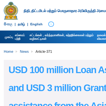
நிதி, திட்டமிடல் மற்றும் பொருளாதார அபிவிருத்தி அமைச
සිංහ​ල
|
தமிழ்
|
English
எம்மைப்
சட்டங்கள் , வர்த்தமானிகள், சுற்றறிக்கைகள் மற்றும்
தகவல் 
முகப்பு
பற்றி
வழிகாட்டிகள்
விவகார 
Home
News
Article-371
USD 100 million Loan A
and USD 3 million Gran
assistance from the Asi