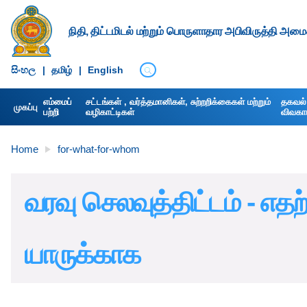
நிதி, திட்டமிடல் மற்றும் பொருளாதார அபிவிருத்தி அமைச
සිංහ​ල
|
தமிழ்
|
English
எம்மைப்
சட்டங்கள் , வர்த்தமானிகள், சுற்றறிக்கைகள் மற்றும்
தகவல் 
முகப்பு
பற்றி
வழிகாட்டிகள்
விவகார 
Home
for-what-for-whom
வரவு செலவுத்திட்டம் - எதற
யாருக்காக