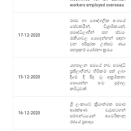
workers employed overseas
රාජ්‍ය හා පෞද්ගලික අංශයේ
සේවකයින්, විශ්‍රාමිකයන්,
සමෘද්ධිලාභීන් සහ ස්වයං
17-12-2020
රැකියාවල යෙදෙන්නන් සඳහා
වන පරිපූරක උත්සව ණය
පහසුකම් යෝජනා ක්‍රමය
යහපාලන සමයේ නව සමෘද්ධි
ප්‍රතිලාභීන්ට හිමිකම් පත් ලබා
15-12-2020
දීමේ දී සිදු වූ අක්‍රමිකතා
සොයන්න පංච පුද්ගල
කමිටුවක්.
ශ්‍රී ලංකාවේ ක්‍රියාත්මක සමාජ
ආරක්ෂණ වැඩසටහන්
16-12-2020
සම්බන්ධයෙන් අමෙරිකානු
රජයේ ප්‍රසාදය