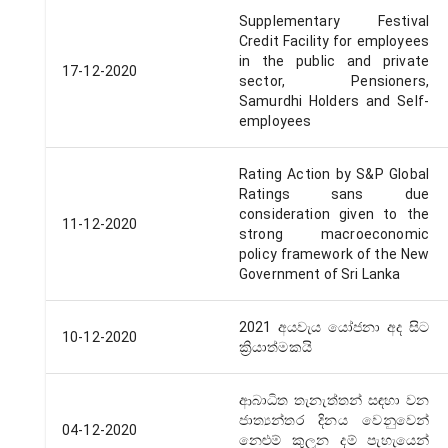
Supplementary Festival
Credit Facility for employees
in the public and private
17-12-2020
sector, Pensioners,
Samurdhi Holders and Self-
employees
Rating Action by S&P Global
Ratings sans due
consideration given to the
11-12-2020
strong macroeconomic
policy framework of the New
Government of Sri Lanka
2021 අයවැය යෝජනා අද සිට
10-12-2020
ක්‍රියාත්මකයි
ආබාධිත තැනැත්තන් සඳහා වන
ජාත්‍යන්තර දිනය වෙනුවෙන්
04-12-2020
නෙළුම් කුලුන දම් පැහැයෙන්