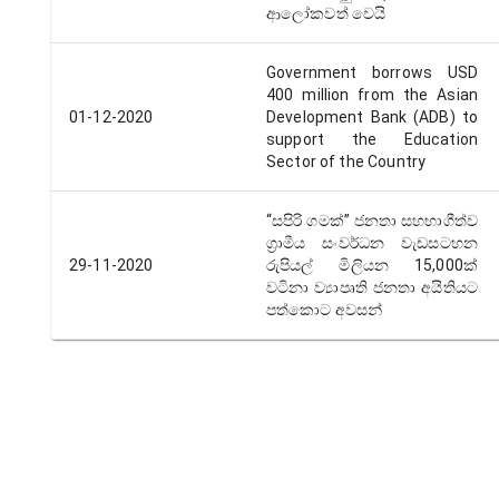
ආලෝකවත් වෙයි
Government borrows USD
400 million from the Asian
01-12-2020
Development Bank (ADB) to
support the Education
Sector of the Country
“සපිරි ගමක්” ජනතා සහභාගීත්ව
ග්‍රාමීය සංවර්ධන වැඩසටහන
29-11-2020
රුපියල් මිලියන 15,000ක්
වටිනා ව්‍යාපෘති ජනතා අයිතියට
පත්කොට අවසන්