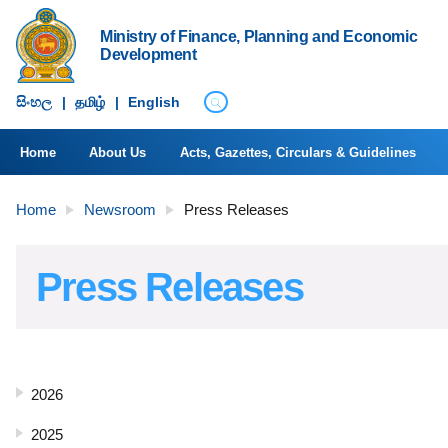
Ministry of Finance, Planning and Economic
Development
සිංහ​ල
|
தமிழ்
|
English
Home
About Us
Acts, Gazettes, Circulars & Guidelines
Home
Newsroom
Press Releases
Press Releases
2026
2025