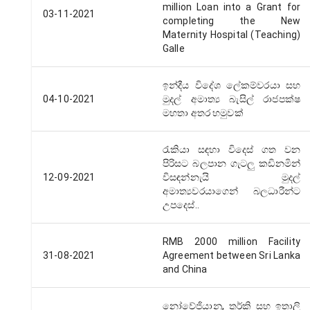
million Loan into a Grant for
03-11-2021
completing the New
Maternity Hospital (Teaching)
Galle
ඉන්දීය විදේශ ලේකම්වරයා සහ
04-10-2021
මුදල් අමාත්‍ය බැසිල් රාජපක්ෂ
මහතා අතර හමුවක්
රැකියා සඳහා විදෙස් ගත වන
පිරිසට බලපාන ගැටලු කඩිනමින්
12-09-2021
විසඳන්නැයි මුදල්
අමාත්‍යවරයාගෙන් බලධාරීන්ට
උපදෙස්..
RMB 2000 million Facility
31-08-2021
Agreement between Sri Lanka
and China
නෝවේජියානු, තුර්කි සහ ඉතාලි