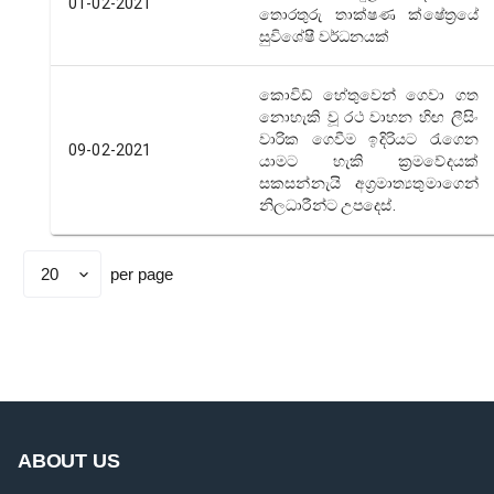
01-02-2021
තොරතුරු තාක්ෂණ ක්ෂේත්‍රයේ
සුවිශේෂී වර්ධනයක්
කොවිඩ් හේතුවෙන් ගෙවා ගත
නොහැකි වූ රථ වාහන හිඟ ලීසිං
වාරික ගෙවීම ඉදිරියට රැගෙන
09-02-2021
යාමට හැකි ක්‍රමවේදයක්
සකසන්නැයි අග්‍රමාත්‍යතුමාගෙන්
නිලධාරීන්ට උපදෙස්.
per page
Set
page
size
ABOUT US