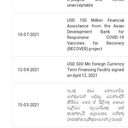
unacceptable
USD 150 Million Financial
Assistance from the Asian
Development Bank for
10-07-2021
Responsive COVID-19
Vaccines for Recovery
(RECOVER) project
USD 500 Mn Foreign Currency
12-04-2021
Term Financing Facility signed
on April 12, 2021
බැංකු ණය නොගෙවීම
හේතුවෙන් දේපළ වෙන්දේසි
කිරීමට පෙර ඒ පිළිබඳ සොයා
15-03-2021
බැලීමට බලධාරියකු පත්
කරන්නැයි අග්‍රාමාත්‍ය මහින්ද
රාජපක්ෂ මැතිතුමාගෙන් උපදෙස්