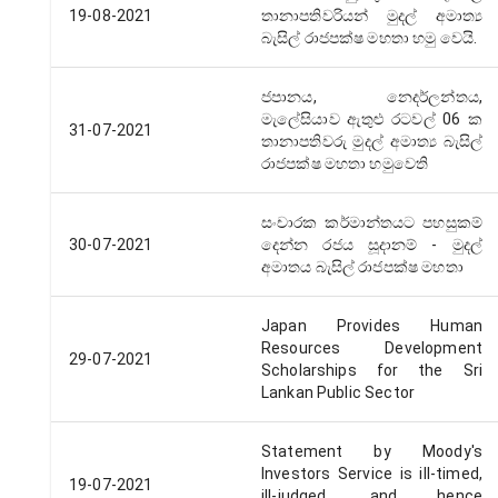
19-08-2021
තානාපතිවරියන් මුදල් අමාත්‍ය
බැසිල් රාජපක්ෂ මහතා හමු වෙයි.
ජපානය, නෙදර්ලන්තය,
මැලේසියාව ඇතුළු රටවල් 06 ක
31-07-2021
තානාපතිවරු මුදල් අමාත්‍ය බැසිල්
රාජපක්ෂ මහතා හමුවෙති
සංචාරක කර්මාන්තයට පහසුකම්
30-07-2021
දෙන්න රජය සූදානම් - මුදල්
අමාතය බැසිල් රාජපක්ෂ මහතා
Japan Provides Human
Resources Development
29-07-2021
Scholarships for the Sri
Lankan Public Sector
Statement by Moody's
Investors Service is ill-timed,
19-07-2021
ill-judged, and hence