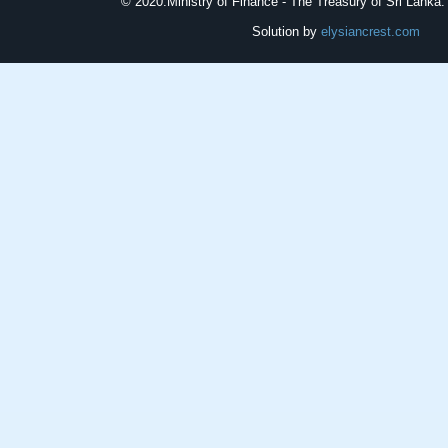
© 2020.
Ministry of Finance - The Treasury of Sri Lanka. 
Solution by
elysiancrest.com