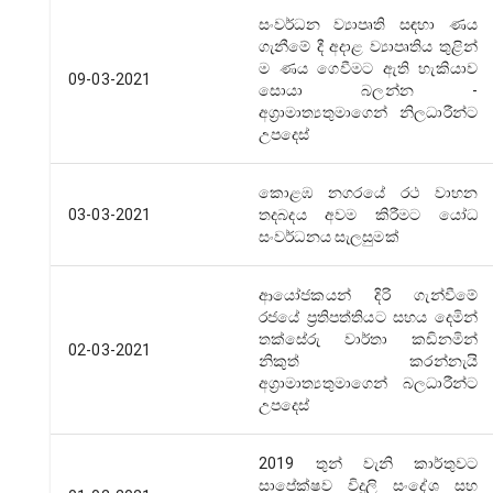
සංවර්ධන ව්‍යාපෘති සඳහා ණය
ගැනීමේ දී අදාළ ව්‍යාපෘතිය තුළින්
ම ණය ගෙවීමට ඇති හැකියාව
09-03-2021
සොයා බලන්න -
අග්‍රාමාත්‍යතුමාගෙන් නිලධාරීන්ට
උපදෙස්
කොළඹ නගරයේ රථ වාහන
03-03-2021
තදබදය අවම කිරීමට යෝධ
සංවර්ධනය සැලසුමක්
ආයෝජකයන් දිරි ගැන්වීමේ
රජයේ ප්‍රතිපත්තියට සහය දෙමින්
තක්සේරු වාර්තා කඩිනමින්
02-03-2021
නිකුත් කරන්නැයි
අග්‍රාමාත්‍යතුමාගෙන් බලධාරීන්ට
උපදෙස්
2019 තුන් වැනි කාර්තුවට
සාපේක්ෂව විදුලි සංදේශ සහ