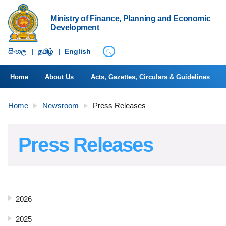
Ministry of Finance, Planning and Economic
Development
සිංහ​ල
|
தமிழ்
|
English
Home
About Us
Acts, Gazettes, Circulars & Guidelines
Home
Newsroom
Press Releases
Press Releases
2026
2025